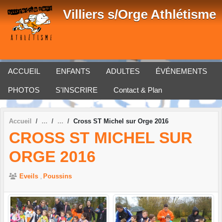
Panneau de gestion des cookies
Villiers s/Orge Athlétisme
ACCUEIL
ENFANTS
ADULTES
ÉVÉNEMENTS
PHOTOS
S'INSCRIRE
Contact & Plan
Accueil
Cross ST Michel sur Orge 2016
CROSS ST MICHEL SUR
ORGE 2016
Eveils
Poussins