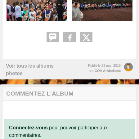
Voir tous les albums
Publié le
23 nov. 2016
par
COV-Athletisme
photos
COMMENTEZ L'ALBUM
Connectez-vous
pour pouvoir participer aux
commentaires.