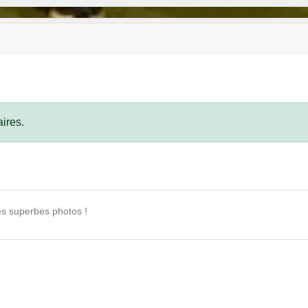
ires.
es superbes photos !