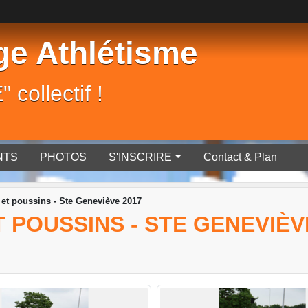
rge Athlétisme
 collectif !
NTS
PHOTOS
S'INSCRIRE
Contact & Plan
 et poussins - Ste Geneviève 2017
T POUSSINS - STE GENEVIÈV