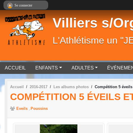
Panneau de gestion des cookies
Se connecter
Villiers s/O
L'Athlétisme un "JE"
ACCUEIL
ENFANTS
ADULTES
ÉVÉNEME
Accueil
2016-2017
Les albums photos
Compétition 5 éveils
COMPÉTITION 5 ÉVEILS E
Eveils
Poussins