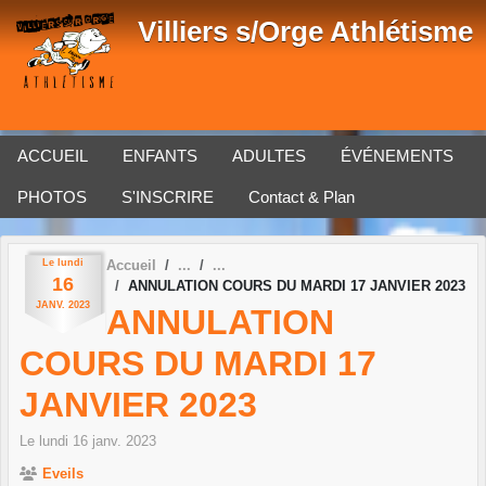
Panneau de gestion des cookies
Villiers s/Orge Athlétisme
ACCUEIL
ENFANTS
ADULTES
ÉVÉNEMENTS
PHOTOS
S'INSCRIRE
Contact & Plan
Le
lundi
Accueil
16
ANNULATION COURS DU MARDI 17 JANVIER 2023
JANV.
2023
ANNULATION
COURS DU MARDI 17
JANVIER 2023
Le
lundi
16
janv.
2023
Eveils