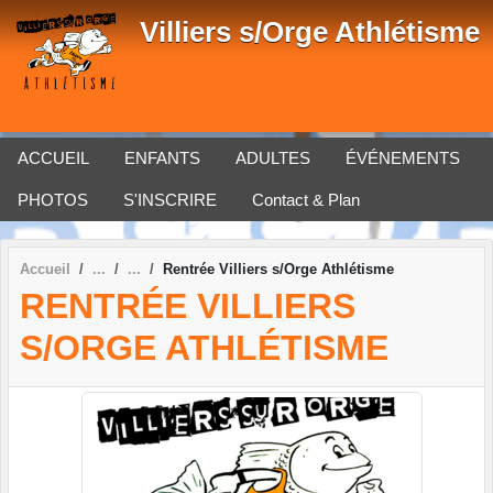
Panneau de gestion des cookies
Villiers s/Orge Athlétisme
ACCUEIL
ENFANTS
ADULTES
ÉVÉNEMENTS
PHOTOS
S'INSCRIRE
Contact & Plan
Accueil
Rentrée Villiers s/Orge Athlétisme
RENTRÉE VILLIERS
S/ORGE ATHLÉTISME