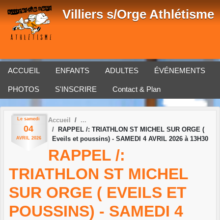
Panneau de gestion des cookies
Villiers s/Orge Athlétisme
ACCUEIL
ENFANTS
ADULTES
ÉVÉNEMENTS
PHOTOS
S'INSCRIRE
Contact & Plan
Le
samedi
Accueil
04
RAPPEL /: TRIATHLON ST MICHEL SUR ORGE (
Eveils et poussins) - SAMEDI 4 AVRIL 2026 à 13H30
AVRIL
2026
RAPPEL /:
TRIATHLON ST MICHEL
SUR ORGE ( EVEILS ET
POUSSINS) - SAMEDI 4